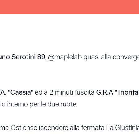
uno Serotini 89
, @maplelab quasi alla converg
A. "Cassia"
ed a 2 minuti l'uscita
G.R.A "Trionfa
o interno per le due ruote.
 Ostiense (scendere alla fermata La Giustinian