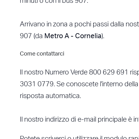
minuti o con il bus 907.
Arrivano in zona a pochi passi dalla nost
907 (da
Metro A - Cornelia
).
Come contattarci
Il nostro Numero Verde 800 629 691 rispo
3031 0779. Se conoscete l'interno della 
risposta automatica.
Il nostro indirizzo di e-mail principale è
i
Potete scriverci o utilizzare il modulo ra