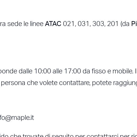
ra sede le linee
ATAC
021, 031, 303, 201 (da
P
nde dalle 10:00 alle 17:00 da fisso e mobile. I
persona che volete contattare, potete raggiunge
nfo@maple.it
pido che trovate di seguito per contattarci per ri